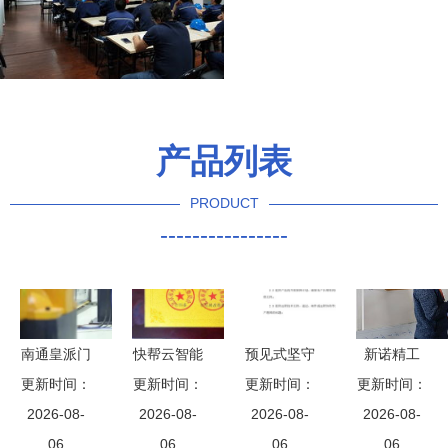
产品列表
PRODUCT
----------------
南通皇派门
快帮云智能
预见式坚守
新诺精工
窗加盟指南
更新时间：
更新时间：
企业名片
技术服务与
更新时间：
以创新为引
更新时间：
可行性分析
2026-08-
六部委联合
2026-08-
售后服务的
2026-08-
擎，推动企
2026-08-
与等费用概
06
颁发，引领
06
全周期护航
06
业高质量发
06