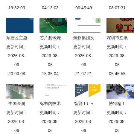
19:32:03
览
技术服务新
04:13:03
06:45:49
体系
展与技术服
08:07:31
标杆
务再升级
顺德区主题
芯片测试烧
蚂蚁集团发
深圳市立讯
产业园与省
更新时间：
录公司怎么
更新时间：
更新时间：
展历程 股
产品技术服
更新时间：
级工业互联
2026-08-
挑 避坑指
2026-08-
权架构 财
2026-08-
务认证公司
2026-08-
网标杆项目
06
南帮你锁定
06
务表现 业
06
技术服务的
06
申报指南
20:00:08
靠谱技术伙
15:35:04
务版图 运
21:07:21
卓越典范
05:46:55
技术服务的
伴
营模式 海
机遇与挑战
外布局
中国金属
标书内技术
智能工厂+
博特精工
更新时间：
3D打印产
服务与售后
更新时间：
更新时间：
S-
新年新订单
更新时间：
2026-08-
业新里程
2026-08-
服务方案
FACTORY
2026-08-
催奋进 技
2026-08-
近百家工厂
06
技术服务篇
06
EXPO
06
术服务铸就
06