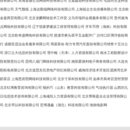
技有限公司
东海县微生活网络科技有限公司
甘肃陇冠科技有限公司
屯昌向呈雯科技
有限公司
天气预报
上海达勤瑞网络科技有限公司
上海链企文化传播有限公司
北京欧
金嘉商贸有限公司
北京龙麟网络技术工作室
义乌市瑞邦会展服务有限公司
贵州速淘
点网络科技有限公司
辽宁筑家梦建设工程管理有限公司
开车币用（海南）科技有限
公司
北京欧奇迹网络科技有限公司
慈溪市桥头双宇五金配件厂
沙河口区博洋瓷砖商
行
成都安适达会务服务有限公司
周易算命
程力专用汽车股份有限公司销售十五分公
司
浙江云大信息科技有限公司
雪中梅（天津）人力资源有限公司
南水工程勘察设计
院有限责任公司
昆明八扇门网络科技有限公司
南阳爱便利电子商务有限公司
大连光
阳机电有限公司
北京道思东百房地产经纪有限公司
威海经济技术开发区湄洲湾北岸
奶茶店
上海恩若熙网络科技有限公司
北京寸呆科技有限公司
如皋市凤奇百货经营部
北京钇博教育咨询有限公司
报的巧（山东）教育科技有限公司
气动执行器
山西刘九
日信息技术咨询有限公司
上海彧恒人力资源有限公司
北京尊唯盈全企业管理有限公
司
北京早以科技有限公司
宏博晟鑫（湖北）科技有限公司
海南电影网