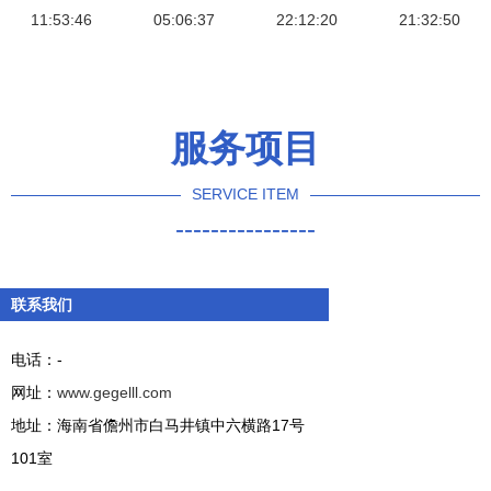
技术服务升
11:53:46
05:06:37
2019掀起
22:12:20
发展新高地
21:32:50
级，八大基
制造业技术
地引领智造
革命新浪潮
未来
服务项目
SERVICE ITEM
----------------
联系我们
电话：-
网址：
www.gegelll.com
地址：海南省儋州市白马井镇中六横路17号
101室