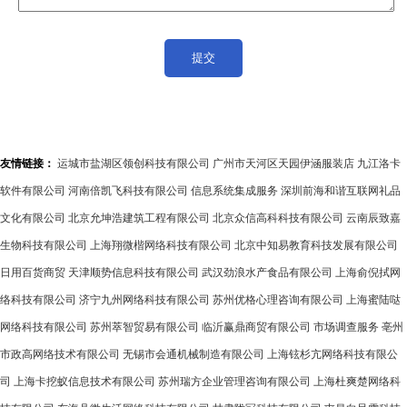
友情链接：
运城市盐湖区领创科技有限公司
广州市天河区天园伊涵服装店
九江洛卡
软件有限公司
河南倍凯飞科技有限公司
信息系统集成服务
深圳前海和谐互联网礼品
文化有限公司
北京允坤浩建筑工程有限公司
北京众信高科科技有限公司
云南辰致嘉
生物科技有限公司
上海翔微楷网络科技有限公司
北京中知易教育科技发展有限公司
日用百货商贸
天津顺势信息科技有限公司
武汉劲浪水产食品有限公司
上海俞倪拭网
络科技有限公司
济宁九州网络科技有限公司
苏州优格心理咨询有限公司
上海蜜陆哒
网络科技有限公司
苏州萃智贸易有限公司
临沂赢鼎商贸有限公司
市场调查服务
亳州
市政高网络技术有限公司
无锡市会通机械制造有限公司
上海铉杉亢网络科技有限公
司
上海卡挖蚁信息技术有限公司
苏州瑞方企业管理咨询有限公司
上海杜爽楚网络科